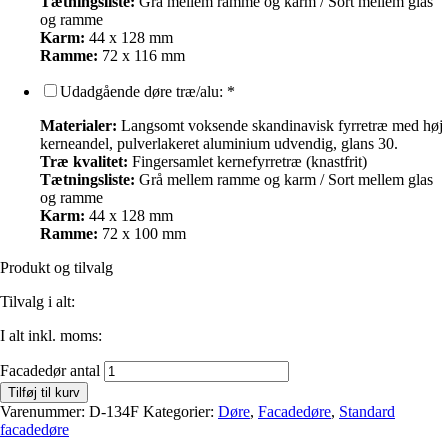
Tætningsliste:
Grå mellem ramme og karm / Sort mellem glas
og ramme
Karm:
44 x 128 mm
Ramme:
72 x 116 mm
Udadgående døre træ/alu:
*
Materialer:
Langsomt voksende skandinavisk fyrretræ med høj
kerneandel, pulverlakeret aluminium udvendig, glans 30.
Træ kvalitet:
Fingersamlet kernefyrretræ (knastfrit)
Tætningsliste:
Grå mellem ramme og karm / Sort mellem glas
og ramme
Karm:
44 x 128 mm
Ramme:
72 x 100 mm
Produkt og tilvalg
Tilvalg i alt:
I alt inkl. moms:
Facadedør antal
Tilføj til kurv
Varenummer:
D-134F
Kategorier:
Døre
,
Facadedøre
,
Standard
facadedøre