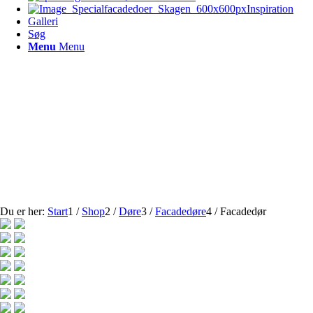
Inspiration
Galleri
Søg
Menu
Menu
Du er her:
Start
1
/
Shop
2
/
Døre
3
/
Facadedøre
4
/
Facadedør