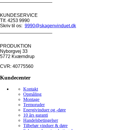
____________________
KUNDESERVICE
Tlf. 4253 9990
Skriv til os:
9990@skagenvinduet.dk
____________________
PRODUKTION
Nyborgvej 33
5772 Kværndrup
CVR: 40775560
Kundecenter
Kontakt
Opmåling
Montage
Termoruder
Energivinduer og -døre
10 års garanti
Handelsbetingelser
Tilbehør vinduer & døre