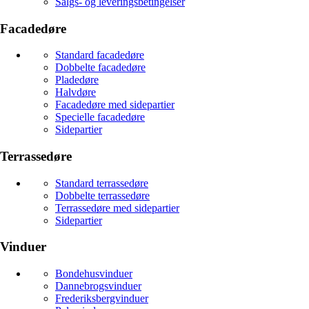
Salgs- og leveringsbetingelser
Facadedøre
Standard facadedøre
Dobbelte facadedøre
Pladedøre
Halvdøre
Facadedøre med sidepartier
Specielle facadedøre
Sidepartier
Terrassedøre
Standard terrassedøre
Dobbelte terrassedøre
Terrassedøre med sidepartier
Sidepartier
Vinduer
Bondehusvinduer
Dannebrogsvinduer
Frederiksbergvinduer