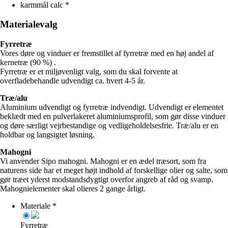
karmmål calc
*
Materialevalg
Fyrretræ
Vores døre og vinduer er fremstillet af fyrretræ med en høj andel af
kernetræ (90 %) .
Fyrretræ er et miljøvenligt valg, som du skal forvente at
overfladebehandle udvendigt ca. hvert 4-5 år.
Træ/alu
Aluminium udvendigt og fyrretræ indvendigt. Udvendigt er elementet
beklædt med en pulverlakeret aluminiumsprofil, som gør disse vinduer
og døre særligt vejrbestandige og vedligeholdelsesfrie. Træ/alu er en
holdbar og langsigtet løsning.
Mahogni
Vi anvender Sipo mahogni. Mahogni er en ædel træsort, som fra
naturens side har et meget højt indhold af forskellige olier og salte, som
gør træet yderst modstandsdygtigt overfor angreb af råd og svamp.
Mahognielementer skal olieres 2 gange årligt.
Materiale
*
Fyrretræ