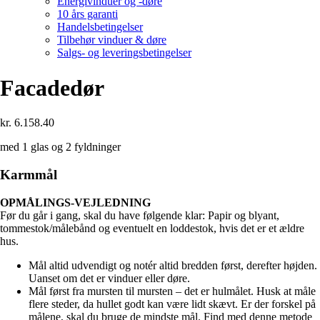
Energivinduer og -døre
10 års garanti
Handelsbetingelser
Tilbehør vinduer & døre
Salgs- og leveringsbetingelser
Facadedør
kr.
6.158.40
med 1 glas og 2 fyldninger
Karmmål
OPMÅLINGS-VEJLEDNING
Før du går i gang, skal du have følgende klar: Papir og blyant,
tommestok/målebånd og eventuelt en loddestok, hvis det er et ældre
hus.
Mål altid udvendigt og notér altid bredden først, derefter højden.
Uanset om det er vinduer eller døre.
Mål først fra mursten til mursten – det er hulmålet. Husk at måle
flere steder, da hullet godt kan være lidt skævt. Er der forskel på
målene, skal du bruge de mindste mål. Find med denne metode