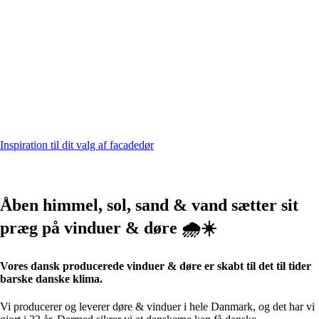
Hoveddøren – din boligs visitkort
Byd dine gæster velkommen med en facadedør fra
SkagenVinduet
Inspiration til dit valg af facadedør
Åben himmel, sol, sand & vand sætter sit
præg på vinduer & døre 🌧☀
Vores dansk producerede vinduer & døre er skabt til det til tider
barske danske klima.
Vi producerer og leverer døre & vinduer i hele Danmark, og det har vi