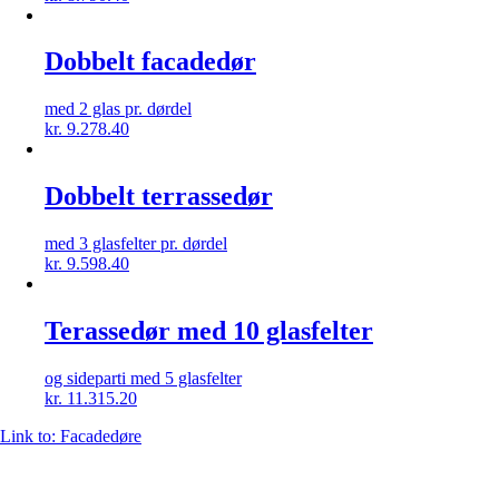
Dobbelt facadedør
med 2 glas pr. dørdel
kr.
9.278.40
Dobbelt terrassedør
med 3 glasfelter pr. dørdel
kr.
9.598.40
Terassedør med 10 glasfelter
og sideparti med 5 glasfelter
kr.
11.315.20
Link to: Facadedøre