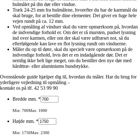
hulmålet på din dør eller vindue.
Træk 24-25 mm fra hulmålene, hvorefter du har de karmmål du
skal bruge, for at bestille dine elementer. Det giver en fuge hele
vejen rundt på ca. 12 mm.
Ved opmåling af vinduer skal du være opmærksom på, hvordan
de indvendige forhold er. Om det er rå mursten, pudset lysning
ind over karmen, eller om der skal være udfræset not, så du
efterfølgende kan lave en flot lysning rundt om vinduerne.
Måler du op til døre, skal du specielt være opmærksom på de
indvendige forhold, hvis det er en indadgående dør. Det er
nemlig ikke helt lige meget, om du bestiller den nye dør med
hårdttræ- eller aluminiums bundstykke.
Ovenstående guide hjælper dig til, hvordan du måler. Har du brug for
yderligere vejledning til opmåling –
kontakt os på tlf. 42 53 99 90
Bredde mm.
*
Min: 700
Max: 1000
Højde mm.
*
Min: 1750
Max: 2300