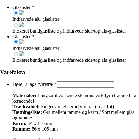
Glaslister
*
Indfarvede alu-glaslister
Eloxeret bundglasliste og indfarvede side/top alu-glaslister
Glaslister
*
Indfarvede alu-glaslister
Eloxeret bundglasliste og indfarvede side/top alu-glaslister
Varefakta
Døre, 2 lags fyrretræ
*
Materialer:
Langsomt voksende skandinavisk fyrretræ med høj
kerneandel
Træ kvalitet:
Fingersamlet kernefyrretræ (knastfrit)
Tætningsliste:
Grå mellem ramme og karm / Sort mellem glas
og ramme
Karm:
44 x 116 mm
Ramme:
56 x 105 mm