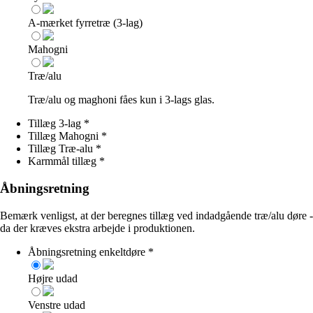
A-mærket fyrretræ (3-lag)
Mahogni
Træ/alu
Træ/alu og maghoni fåes kun i 3-lags glas.
Tillæg 3-lag
*
Tillæg Mahogni
*
Tillæg Træ-alu
*
Karmmål tillæg
*
Åbningsretning
Bemærk venligst, at der beregnes tillæg ved indadgående træ/alu døre -
da der kræves ekstra arbejde i produktionen.
Åbningsretning enkeltdøre
*
Højre udad
Venstre udad