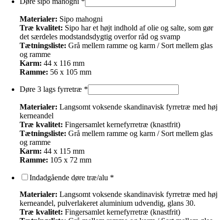
Døre sipo mahogni
*
Materialer:
Sipo mahogni
Træ kvalitet:
Sipo har et højt indhold af olie og salte, som gør
det særdeles modstandsdygtig overfor råd og svamp
Tætningsliste:
Grå mellem ramme og karm / Sort mellem glas
og ramme
Karm:
44 x 116 mm
Ramme:
56 x 105 mm
Døre 3 lags fyrretræ
*
Materialer:
Langsomt voksende skandinavisk fyrretræ med høj
kerneandel
Træ kvalitet:
Fingersamlet kernefyrretræ (knastfrit)
Tætningsliste:
Grå mellem ramme og karm / Sort mellem glas
og ramme
Karm:
44 x 115 mm
Ramme:
105 x 72 mm
Indadgående døre træ/alu
*
Materialer:
Langsomt voksende skandinavisk fyrretræ med høj
kerneandel, pulverlakeret aluminium udvendig, glans 30.
Træ kvalitet:
Fingersamlet kernefyrretræ (knastfrit)