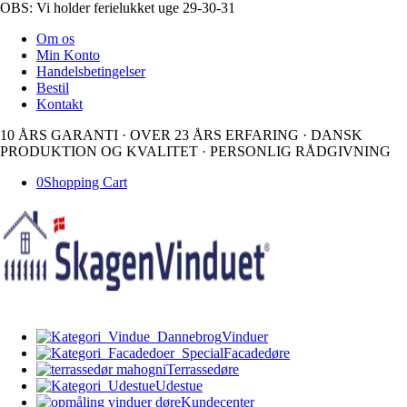
OBS: Vi holder ferielukket uge 29-30-31
Om os
Min Konto
Handelsbetingelser
Bestil
Kontakt
10 ÅRS GARANTI · OVER 23 ÅRS ERFARING · DANSK
PRODUKTION OG KVALITET · PERSONLIG RÅDGIVNING
0
Shopping Cart
Vinduer
Facadedøre
Terrassedøre
Udestue
Kundecenter