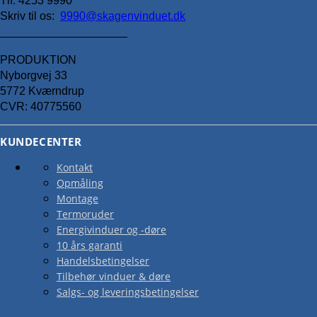
Tlf. 4253 9990
Skriv til os:
9990@skagenvinduet.dk
____________________
PRODUKTION
Nyborgvej 33
FACADEDØR
5772 Kværndrup
CVR: 40775560
KUNDECENTER
Kontakt
Opmåling
Montage
FACADEDØR
Termoruder
Energivinduer og -døre
10 års garanti
Handelsbetingelser
Tilbehør vinduer & døre
Salgs- og leveringsbetingelser