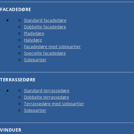
FACADEDØRE
Standard facadedøre
HOVEDDØREN – DIN BOLIGS
Dobbelte facadedøre
Pladedøre
Halvdøre
Facadedøre med sidepartier
Specielle facadedøre
Sidepartier
TERRASSEDØRE
Standard terrassedøre
Dobbelte terrassedøre
Terrassedøre med sidepartier
Sidepartier
VINDUER