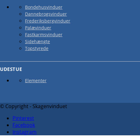
Bondehusvinduer
Dannebrogsvinduer
Frederiksbergvinduer
ÅBEN HIMMEL, SOL, SAND & VAND S
Palævinduer
Fastkarmsvinduer
PÅ VINDUER & DØRE 🌧☀
Sidehængte
Topstyrede
UDESTUE
Elementer
© Copyright - Skagenvinduet
Pinterest
Facebook
Instagram