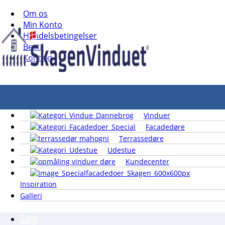
Om os
Min Konto
Handelsbetingelser
Bestil
Kontakt
Vinduer
Facadedøre
Terrassedøre
Udestue
Kundecenter
Inspiration
Galleri
Søg