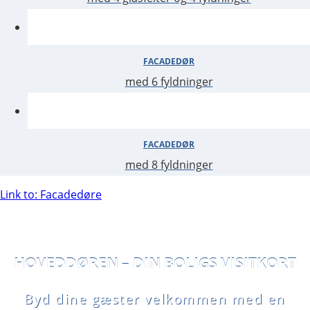
FACADEDØR
med 6 fyldninger
med 8 fyldninger
FACADEDØR
Link to: Facadedøre
Byd dine gæster velkommen med en
FACADEDØR